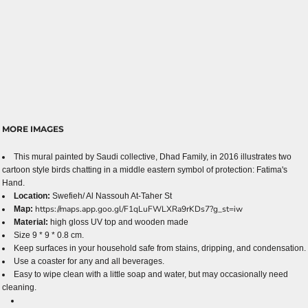
MORE IMAGES
This mural painted by Saudi collective, Dhad Family, in 2016 illustrates two
cartoon style birds chatting in a middle eastern symbol of protection: Fatima's
Hand.
Location:
Swefieh/ Al Nassouh At-Taher St
https://maps.app.goo.gl/F1qLuFWLXRa9rKDs7?g_st=iw
Map:
Material:
high gloss UV top and wooden made
Size 9 * 9 * 0.8 cm.
Keep surfaces in your household safe from stains, dripping, and condensation.
Use a coaster for any and all beverages.
Easy to wipe clean with a little soap and water, but may occasionally need
cleaning.