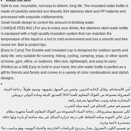
About this item
Safe to use, recyclable, not easy to deform, long life. The insulated water bottle is
made of carefully selected eco-friendly 304 stainless steel and PP material and
processed with exquisite craftsmanship.
Small mouth design to control the amount of drinking water.
[ UNIQUE FEELING ] For you to enjoy your drinks, the stainless steel water bottle
is equipped with a high-quality insulation system that can maintain the
temperature of the liquid in a hot or cold environment and has a smooth and free
round rim. Bali to protect lips.
[Easy to Carry] The Double wall insulated cup is designed for outdoor sports and
daily life, very suitable for running, hiking, cycling, camping, yoga, or other sports
at home, gym, office, or outdoors. Mini size, lightweight, and easy to carry.
(Perfect as a Gift) Easy to hold in your hand, this slim water bottle is perfect as a
gift for friends and family and comes in a variety of color combinations and stylish
designs.
آمن للاستخدام، وقابل لإعادة التدوير، وليس من السهل تشويهه، ويدوم طويلاً. زجاجة المياه
المعزولة مصنوعة من الفولاذ المقاوم للصدأ 304 الصديق للبيئة ومادة البولي بروبيلين
المختارة بعناية وتمت معالجتها بحرفية رائعة.
تصميم فم صغير للتحكم في كمية مياه الشرب.
لكي تستمتع بمشروباتك، زجاجة المياه المصنوعة من الفولاذ المقاوم للصدأ مجهزة بنظام
عزل عالي الجودة يمكنه الحفاظ على درجة حرارة السائل في بيئة ساخنة أو باردة ولها حافة
مستديرة ناعمة وحرة.
تم تصميم الكوب المعزول بجدار مزدوج للرياضات الخارجية والحياة اليومية، وهو مناسب جدًا