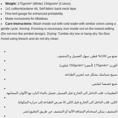
Weight:
175gm/m² (White) 150gm/m² (Colors).
1x1 cotton/elastane rib, Self-fabric back neck tape.
Fine knit gauge for enhanced printability.
Made exclusively for Mlabbas.
Care Instructions:
Wash inside out with cold water with similar colors using a
gentle cycle. Ironing: If ironing is necessary, iron inside-out on the lowest setting
(Do not iron the printed design). Drying: Tumble dry low or hang-dry. No-Nos:
Avoid using bleach and do not dry clean.
صنع من 100% قطن, سهل الغسيل و التنشيف.
الوزن: 175gm/m² (أبيض) 150gm/m² (ملون).
نسيج متماسك بشكل جيد لتعزيز الطباعة.
صنع خصيصا لملبس.
التعليمات: قلب الداخل الى الخارج قبل الغسيل, تغسل بالماء البارد مع الألوان المشابهة.
الكي: قلب الداخل الى الخارج قبل الكي (لا تعرض الطباعة إلى حرارة المكواة).
التنشيف: يمكن استخدام النشافة الآلية أو التنشيف عن طريق التعليق\نشر.