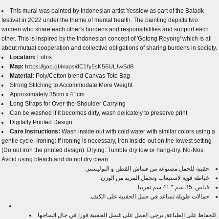
This mural was painted by Indonesian artist Yessiow as part of the Baladk
festival in 2022 under the theme of mental health. The painting depicts two
women who share each other's burdens and responsibilities and support each
other. This is inspired by the Indonesian concept of 'Gotong Royong' which is all
about mutual cooperation and collective obligations of sharing burdens in society.
Location:
Fuhis
https://goo.gl/maps/dC1fyEsK56ULJwSd8
Map:
Material:
Poly/Cotton blend Canvas Tote Bag
Strong Stitching to Accommodate More Weight
Approximately 35cm x 41cm
Long Straps for Over-the-Shoulder Carrying
Can be washed if it becomes dirty, wash delicately to preserve print
Digitally Printed Design
Care Instructions:
Wash inside out with cold water with similar colors using a
gentle cycle. Ironing: If ironing is necessary, iron inside-out on the lowest setting
(Do not iron the printed design). Drying: Tumble dry low or hang-dry. No-Nos:
Avoid using bleach and do not dry clean.
حقيبة للحمل مصنوعة من قماش القطن و البوليستر.
خياطة قوية لاستيعاب وتحمل المزيد من الوزن.
قياس: 35 سم * 41 سم تقريبا.
حمالات طويلة تساعد في حمل الحقيبة على الكتف.
للحفاظ على الطباعة, يرجى العمل على غسل الحقيبة فورا في حال اتساخها.