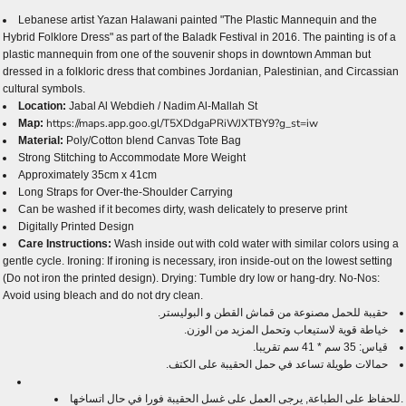
Lebanese artist Yazan Halawani painted "The Plastic Mannequin and the
Hybrid Folklore Dress" as part of the Baladk Festival in 2016. The painting is of a
plastic mannequin from one of the souvenir shops in downtown Amman but
dressed in a folkloric dress that combines Jordanian, Palestinian, and Circassian
cultural symbols.
Location:
Jabal Al Webdieh / Nadim Al-Mallah St
https://maps.app.goo.gl/T5XDdgaPRiWJXTBY9?g_st=iw
Map:
Material:
Poly/Cotton blend Canvas Tote Bag
Strong Stitching to Accommodate More Weight
Approximately 35cm x 41cm
Long Straps for Over-the-Shoulder Carrying
Can be washed if it becomes dirty, wash delicately to preserve print
Digitally Printed Design
Care Instructions:
Wash inside out with cold water with similar colors using a
gentle cycle. Ironing: If ironing is necessary, iron inside-out on the lowest setting
(Do not iron the printed design). Drying: Tumble dry low or hang-dry. No-Nos:
Avoid using bleach and do not dry clean.
حقيبة للحمل مصنوعة من قماش القطن و البوليستر.
خياطة قوية لاستيعاب وتحمل المزيد من الوزن.
قياس: 35 سم * 41 سم تقريبا.
حمالات طويلة تساعد في حمل الحقيبة على الكتف.
للحفاظ على الطباعة, يرجى العمل على غسل الحقيبة فورا في حال اتساخها.