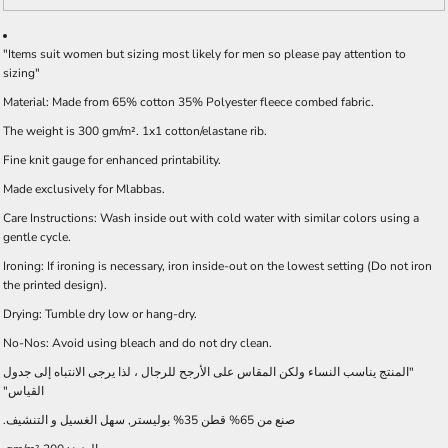
"Items suit women but sizing most likely for men so please pay attention to
sizing"
Material: Made from 65% cotton 35% Polyester fleece combed fabric.
The weight is 300 gm/m². 1x1 cotton/elastane rib.
Fine knit gauge for enhanced printability.
Made exclusively for Mlabbas.
Care Instructions: Wash inside out with cold water with similar colors using a
gentle cycle.
Ironing: If ironing is necessary, iron inside-out on the lowest setting (Do not iron
the printed design).
Drying: Tumble dry low or hang-dry.
No-Nos: Avoid using bleach and do not dry clean.
"المنتج يناسب النساء ولكن المقاس على الأرجح للرجال ، لذا يرجى الانتباه إلى جدول
القياس"
صنع من 65% قطن 35% بوليستر, سهل الغسيل و التنشيف.