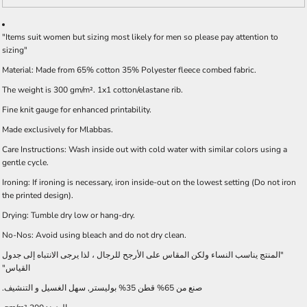
"Items suit women but sizing most likely for men so please pay attention to
sizing"
Material: Made from 65% cotton 35% Polyester fleece combed fabric.
The weight is 300 gm/m². 1x1 cotton/elastane rib.
Fine knit gauge for enhanced printability.
Made exclusively for Mlabbas.
Care Instructions: Wash inside out with cold water with similar colors using a
gentle cycle.
Ironing: If ironing is necessary, iron inside-out on the lowest setting (Do not iron
the printed design).
Drying: Tumble dry low or hang-dry.
No-Nos: Avoid using bleach and do not dry clean.
"المنتج يناسب النساء ولكن المقاس على الأرجح للرجال ، لذا يرجى الانتباه إلى جدول
القياس"
صنع من 65% قطن 35% بوليستر, سهل الغسيل و التنشيف.